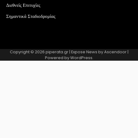
Διεθνείς Επιτυχίες
Σημαντικά Σταδιοδρομίας
Copyright © 2026
piperata.gr
| Expose News by
Ascendoor
|
Powered by
WordPress
.