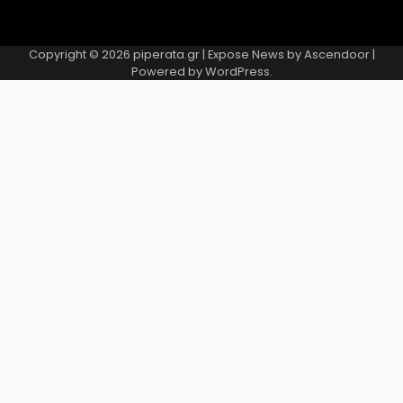
Copyright © 2026
piperata.gr
| Expose News by
Ascendoor
|
Powered by
WordPress
.