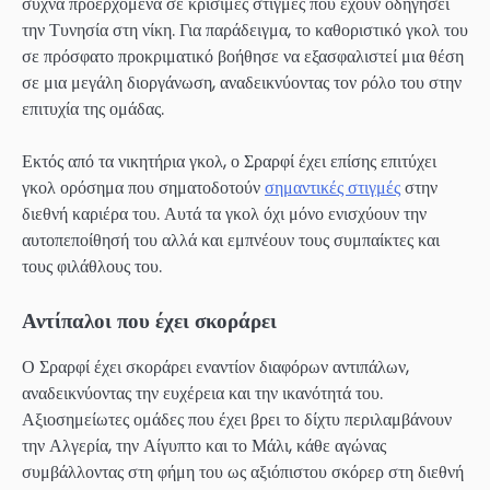
συχνά προερχόμενα σε κρίσιμες στιγμές που έχουν οδηγήσει
την Τυνησία στη νίκη. Για παράδειγμα, το καθοριστικό γκολ του
σε πρόσφατο προκριματικό βοήθησε να εξασφαλιστεί μια θέση
σε μια μεγάλη διοργάνωση, αναδεικνύοντας τον ρόλο του στην
επιτυχία της ομάδας.
Εκτός από τα νικητήρια γκολ, ο Σραρφί έχει επίσης επιτύχει
γκολ ορόσημα που σηματοδοτούν
σημαντικές στιγμές
στην
διεθνή καριέρα του. Αυτά τα γκολ όχι μόνο ενισχύουν την
αυτοπεποίθησή του αλλά και εμπνέουν τους συμπαίκτες και
τους φιλάθλους του.
Αντίπαλοι που έχει σκοράρει
Ο Σραρφί έχει σκοράρει εναντίον διαφόρων αντιπάλων,
αναδεικνύοντας την ευχέρεια και την ικανότητά του.
Αξιοσημείωτες ομάδες που έχει βρει το δίχτυ περιλαμβάνουν
την Αλγερία, την Αίγυπτο και το Μάλι, κάθε αγώνας
συμβάλλοντας στη φήμη του ως αξιόπιστου σκόρερ στη διεθνή