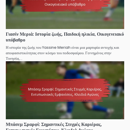
Γιασίν Μεριά: Ιστορία ζωής, Παιδική ηλικία, Οικογενειακό
υπόβαθρο
Η ιστορία της ζωής του Yassine Meriah είναι μια μαρτυρία αντοχής και
αποφασιστικότητας στον κόσμο του ποδοσφαίρου. Γεννημένος στην
Τυνησία,…
Μπάσεμ Σραρφί: Σημαντικές Στιγμές Καριέρας,