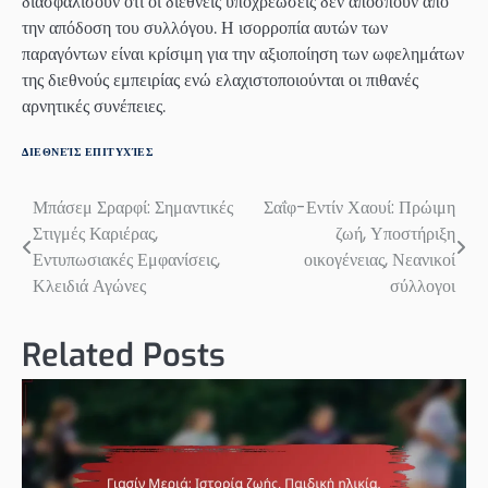
διασφαλίσουν ότι οι διεθνείς υποχρεώσεις δεν αποσπούν από
την απόδοση του συλλόγου. Η ισορροπία αυτών των
παραγόντων είναι κρίσιμη για την αξιοποίηση των ωφελημάτων
της διεθνούς εμπειρίας ενώ ελαχιστοποιούνται οι πιθανές
αρνητικές συνέπειες.
ΔΙΕΘΝΕΊΣ ΕΠΙΤΥΧΊΕΣ
Μπάσεμ Σραρφί: Σημαντικές
Σαΐφ-Εντίν Χαουί: Πρώιμη
Post
Στιγμές Καριέρας,
ζωή, Υποστήριξη
navigation
Εντυπωσιακές Εμφανίσεις,
οικογένειας, Νεανικοί
Κλειδιά Αγώνες
σύλλογοι
Related Posts