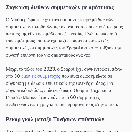
Σύγκριση διεθνών συμμετοχών με ομότιμους
Ο Μπάσεμ Σραρφί έχει κάνει σημαντικό αριθμό διεθνών
συμμετοχών, τοποθετώντας τον ανάμεσα στους πιο έμπειρους
παίκτες της εθνικής ομάδας της Τυνησίας. Ενώ μερικοί από
τους ομότιμούς του τον έχουν ξεπεράσει σε συνολικές
συμμετοχές, οι συμμετοχές του Σραρφί αντικατοπτρίζουν την
συνεχή επιλογή του για σημαντικούς αγώνες.
Μέχρι το τέλος του 2023, ο Σραρφί έχει συγκεντρώσει πάνω
από 30
διεθνείς συμμετοχές
, που είναι αξιοσημείωτο σε
σύγκριση με άλλους επιθετικούς της εθνικής ομάδας. Για
συγκριτικό πλαίσιο, παίκτες όπως ο Ουάμπι Καζρί και ο
Γιουσέφ Μσακνί έχουν πάνω από 60 συμμετοχές,
αναδεικνύοντας τη μεγαλύτερη παραμονή τους στην ομάδα.
Ρεκόρ γκολ μεταξύ Τυνήσιων επιθετικών
Το ρεκόρ γκολ του Σραρφί είναι εντυπωσιακό, ιδιαίτερα για