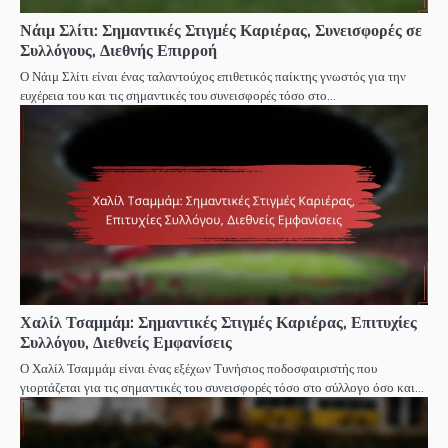
Νάιμ Σλίτι: Σημαντικές Στιγμές Καριέρας, Συνεισφορές σε
Συλλόγους, Διεθνής Επιρροή
Ο Νάιμ Σλίτι είναι ένας ταλαντούχος επιθετικός παίκτης γνωστός για την
ευχέρεια του και τις σημαντικές του συνεισφορές τόσο στο…
Χαλίλ Τσαμμάμ: Σημαντικές Στιγμές Καριέρας, Επιτυχίες
Συλλόγου, Διεθνείς Εμφανίσεις
Ο Χαλίλ Τσαμμάμ είναι ένας εξέχων Τυνήσιος ποδοσφαιριστής που
γιορτάζεται για τις σημαντικές του συνεισφορές τόσο στο σύλλογο όσο και…