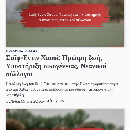
ΒΙΟΓΡΑΦΊΕΣ ΠΑΙΚΤΏΝ
Σαΐφ-Εντίν Χαουί: Πρώιμη ζωή,
Υποστήριξη οικογένειας, Νεανικοί
σύλλογοι
Η πρώιμη ζωή του Saif-Eddine Khaoui στην Τυνησία χαρακτηρίστηκε
από μια βαθιά πάθος για το ποδόσφαιρο και αδιάλειπτη οικογενειακή
υποστήριξη,…
04/02/2026
by
Ναδία Μπεν Σαλάχ