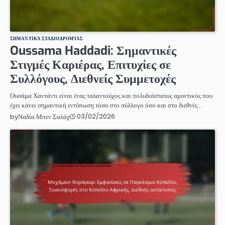
ΣΗΜΑΝΤΙΚΆ ΣΤΑΔΙΟΔΡΟΜΊΑΣ
Oussama Haddadi: Σημαντικές
Στιγμές Καριέρας, Επιτυχίες σε
Συλλόγους, Διεθνείς Συμμετοχές
Ουσάμα Χαντάντι είναι ένας ταλαντούχος και πολυδιάστατος αμυντικός που
έχει κάνει σημαντική εντύπωση τόσο στο σύλλογο όσο και στο διεθνές…
03/02/2026
by
Ναδία Μπεν Σαλάχ