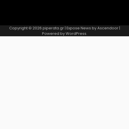
Copyright © 2026
piperata.gr
| Expose News by
Ascendoor
|
Powered by
WordPress
.