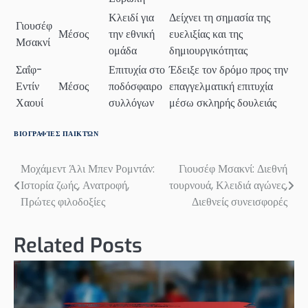
Κλειδί για
Δείχνει τη σημασία της
Γιουσέφ
Μέσος
την εθνική
ευελιξίας και της
Μσακνί
ομάδα
δημιουργικότητας
Σαΐφ-
Επιτυχία στο
Έδειξε τον δρόμο προς την
Εντίν
Μέσος
ποδόσφαιρο
επαγγελματική επιτυχία
Χαουί
συλλόγων
μέσω σκληρής δουλειάς
ΒΙΟΓΡΑΦΊΕΣ ΠΑΙΚΤΏΝ
Μοχάμεντ Άλι Μπεν Ρομντάν:
Γιουσέφ Μσακνί: Διεθνή
Post
Ιστορία ζωής, Ανατροφή,
τουρνουά, Κλειδιά αγώνες,
navigation
Πρώτες φιλοδοξίες
Διεθνείς συνεισφορές
Related Posts