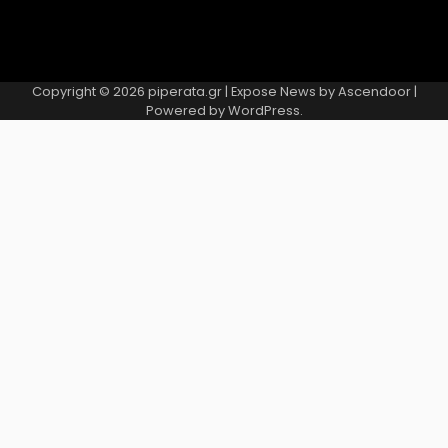
Copyright © 2026
piperata.gr
| Expose News by
Ascendoor
|
Powered by
WordPress
.