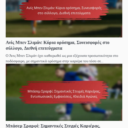
Ανίς Μπεν Σλιμάν: Κύρια ορόσημα, Συνεισφορές στο
σύλλογο, Διεθνή επιτεύγματα
Ο Άνις Μπεν Σλιμάν έχει καθιερωθεί ως μια εξέχουσα προσωπικότητα στο
ποδόσφαιρο, με σημαντικά ορόσημα στην καριέρα του τόσο σε…
Μπάσεμ Σραρφί: Σημαντικές Στιγμές Καριέρας,